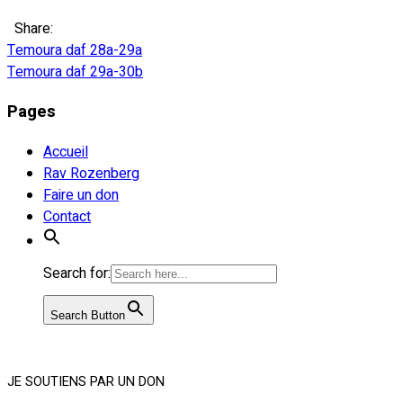
Share:
Navigation
Temoura daf 28a-29a
Temoura daf 29a-30b
de
Pages
l’article
Accueil
Rav Rozenberg
Faire un don
Contact
Search for:
Search Button
JE SOUTIENS PAR UN DON