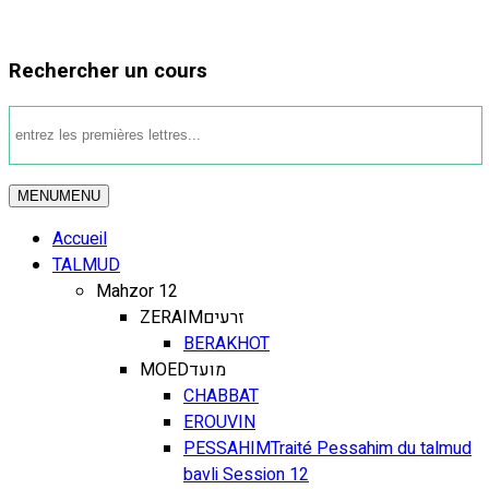
Rechercher un cours
MENU
MENU
Accueil
TALMUD
Mahzor 12
ZERAIM
זרעים
BERAKHOT
MOED
מועד
CHABBAT
EROUVIN
PESSAHIM
Traité Pessahim du talmud
bavli Session 12