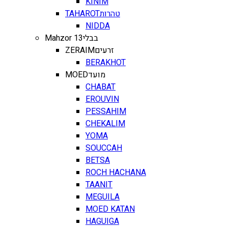
KINIM
TAHAROT
טהרות
NIDDA
Mahzor 13
בבלי
ZERAIM
זרעים
BERAKHOT
MOED
מועד
CHABAT
EROUVIN
PESSAHIM
CHEKALIM
YOMA
SOUCCAH
BETSA
ROCH HACHANA
TAANIT
MEGUILA
MOED KATAN
HAGUIGA