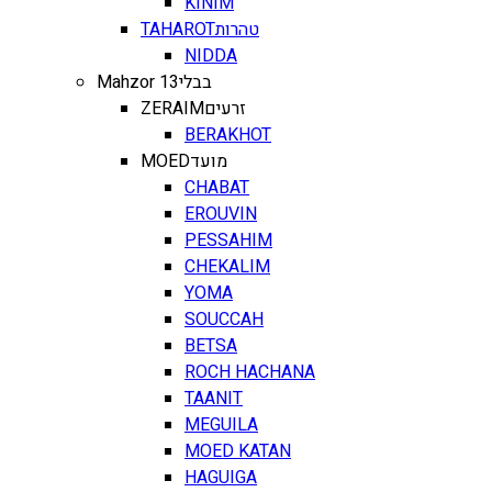
KINIM
TAHAROT
טהרות
NIDDA
Mahzor 13
בבלי
ZERAIM
זרעים
BERAKHOT
MOED
מועד
CHABAT
EROUVIN
PESSAHIM
CHEKALIM
YOMA
SOUCCAH
BETSA
ROCH HACHANA
TAANIT
MEGUILA
MOED KATAN
HAGUIGA