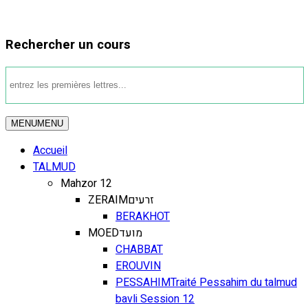
Rechercher un cours
MENU
MENU
Accueil
TALMUD
Mahzor 12
ZERAIM
זרעים
BERAKHOT
MOED
מועד
CHABBAT
EROUVIN
PESSAHIM
Traité Pessahim du talmud
bavli Session 12