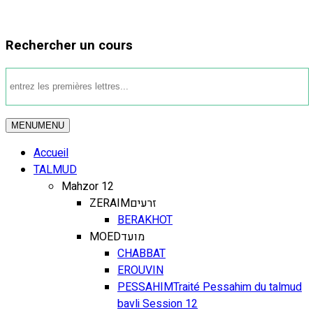
Rechercher un cours
MENU
MENU
Accueil
TALMUD
Mahzor 12
ZERAIM
זרעים
BERAKHOT
MOED
מועד
CHABBAT
EROUVIN
PESSAHIM
Traité Pessahim du talmud
bavli Session 12