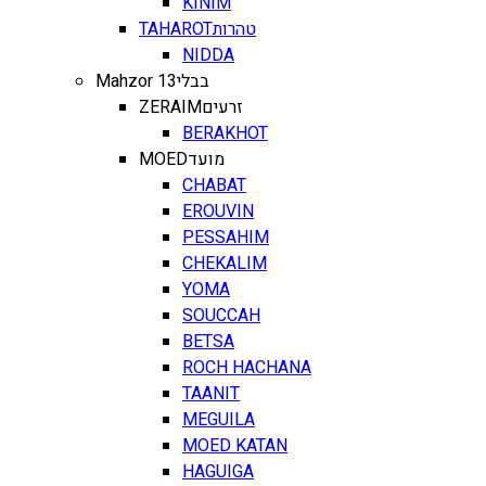
KINIM
TAHAROT
טהרות
NIDDA
Mahzor 13
בבלי
ZERAIM
זרעים
BERAKHOT
MOED
מועד
CHABAT
EROUVIN
PESSAHIM
CHEKALIM
YOMA
SOUCCAH
BETSA
ROCH HACHANA
TAANIT
MEGUILA
MOED KATAN
HAGUIGA