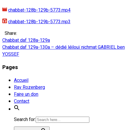
chabbat-128b-129b-5773.mp4
chabbat-128b-129b-5773.mp3
Share:
Navigation
Chabbat daf 128a-129a
Chabbat daf 129a-130a – dédié léilouï nichmat GABRIEL ben
de
YOSSEF
l’article
Pages
Accueil
Rav Rozenberg
Faire un don
Contact
Search for: