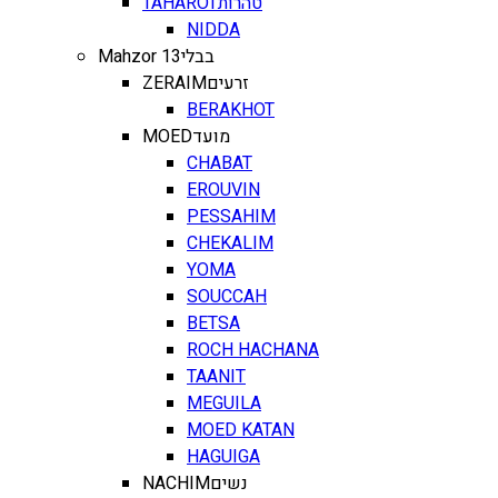
TAHAROT
טהרות
NIDDA
Mahzor 13
בבלי
ZERAIM
זרעים
BERAKHOT
MOED
מועד
CHABAT
EROUVIN
PESSAHIM
CHEKALIM
YOMA
SOUCCAH
BETSA
ROCH HACHANA
TAANIT
MEGUILA
MOED KATAN
HAGUIGA
NACHIM
נשים