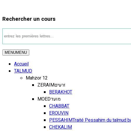
Rechercher un cours
MENU
MENU
Accueil
TALMUD
Mahzor 12
ZERAIM
זרעים
BERAKHOT
MOED
מועד
CHABBAT
EROUVIN
PESSAHIM
Traité Pessahim du talmud b
CHEKALIM