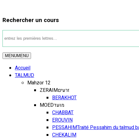
Rechercher un cours
MENU
MENU
Accueil
TALMUD
Mahzor 12
ZERAIM
זרעים
BERAKHOT
MOED
מועד
CHABBAT
EROUVIN
PESSAHIM
Traité Pessahim du talmud b
CHEKALIM