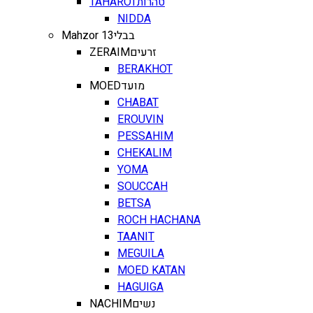
TAHAROT
טהרות
NIDDA
Mahzor 13
בבלי
ZERAIM
זרעים
BERAKHOT
MOED
מועד
CHABAT
EROUVIN
PESSAHIM
CHEKALIM
YOMA
SOUCCAH
BETSA
ROCH HACHANA
TAANIT
MEGUILA
MOED KATAN
HAGUIGA
NACHIM
נשים