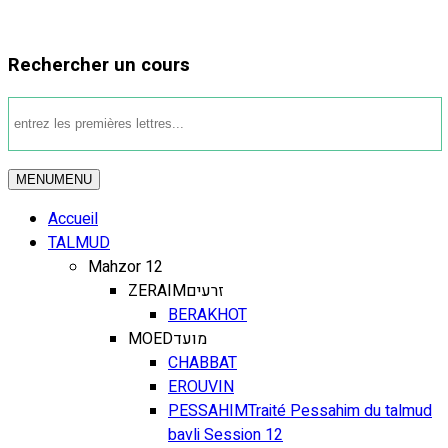
Rechercher un cours
MENU
MENU
Accueil
TALMUD
Mahzor 12
ZERAIM
זרעים
BERAKHOT
MOED
מועד
CHABBAT
EROUVIN
PESSAHIM
Traité Pessahim du talmud
bavli Session 12