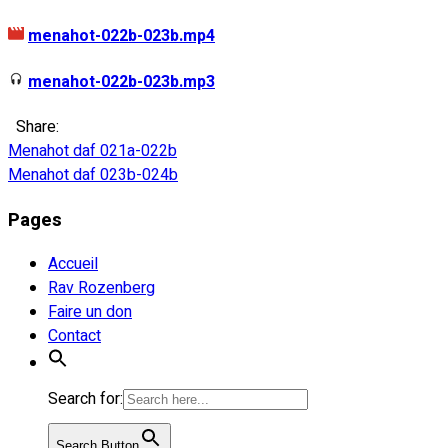
menahot-022b-023b.mp4
menahot-022b-023b.mp3
Share:
Navigation
Menahot daf 021a-022b
Menahot daf 023b-024b
de
Pages
l’article
Accueil
Rav Rozenberg
Faire un don
Contact
Search for:
Search Button