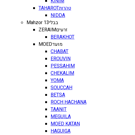
KINIM
TAHAROT
טהרות
NIDDA
Mahzor 13
בבלי
ZERAIM
זרעים
BERAKHOT
MOED
מועד
CHABAT
EROUVIN
PESSAHIM
CHEKALIM
YOMA
SOUCCAH
BETSA
ROCH HACHANA
TAANIT
MEGUILA
MOED KATAN
HAGUIGA