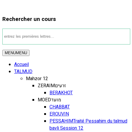
Rechercher un cours
MENU
MENU
Accueil
TALMUD
Mahzor 12
ZERAIM
זרעים
BERAKHOT
MOED
מועד
CHABBAT
EROUVIN
PESSAHIM
Traité Pessahim du talmud
bavli Session 12