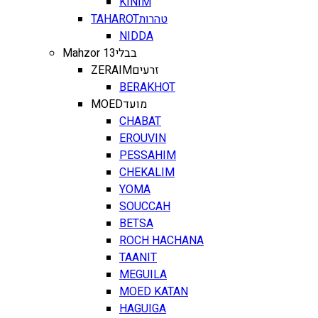
KINIM
TAHAROT
טהרות
NIDDA
Mahzor 13
בבלי
ZERAIM
זרעים
BERAKHOT
MOED
מועד
CHABAT
EROUVIN
PESSAHIM
CHEKALIM
YOMA
SOUCCAH
BETSA
ROCH HACHANA
TAANIT
MEGUILA
MOED KATAN
HAGUIGA