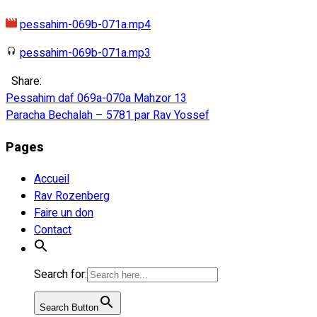
pessahim-069b-071a.mp4
pessahim-069b-071a.mp3
Share:
Navigation
Pessahim daf 069a-070a Mahzor 13
Paracha Bechalah – 5781 par Rav Yossef
de
Pages
l’article
Accueil
Rav Rozenberg
Faire un don
Contact
Search for:
Search Button