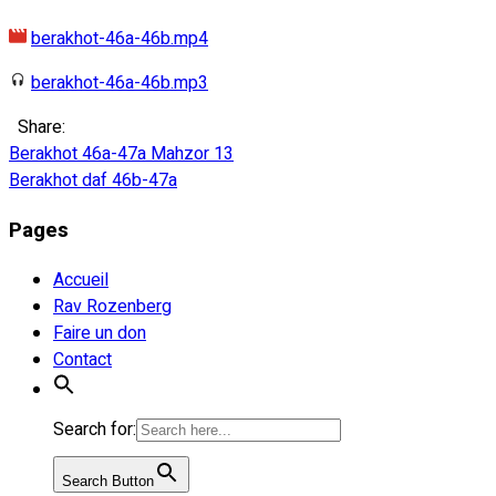
berakhot-46a-46b.mp4
berakhot-46a-46b.mp3
Share:
Navigation
Berakhot 46a-47a Mahzor 13
Berakhot daf 46b-47a
de
Pages
l’article
Accueil
Rav Rozenberg
Faire un don
Contact
Search for:
Search Button