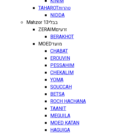
KINIM
TAHAROT
טהרות
NIDDA
Mahzor 13
בבלי
ZERAIM
זרעים
BERAKHOT
MOED
מועד
CHABAT
EROUVIN
PESSAHIM
CHEKALIM
YOMA
SOUCCAH
BETSA
ROCH HACHANA
TAANIT
MEGUILA
MOED KATAN
HAGUIGA