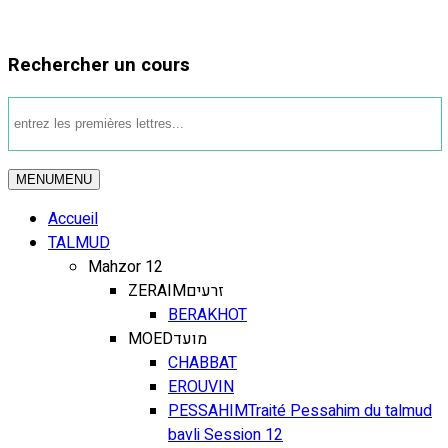
Rechercher un cours
MENU
MENU
Accueil
TALMUD
Mahzor 12
ZERAIM
זרעים
BERAKHOT
MOED
מועד
CHABBAT
EROUVIN
PESSAHIM
Traité Pessahim du talmud
bavli Session 12