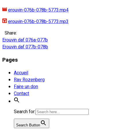
erouvin-076b-078b-5773.mp4
erouvin-076b-078b-5773.mp3
Share:
Navigation
Erouvin daf 076a-077b
Erouvin daf 077b-078b
de
Pages
l’article
Accueil
Rav Rozenberg
Faire un don
Contact
Search for:
Search Button