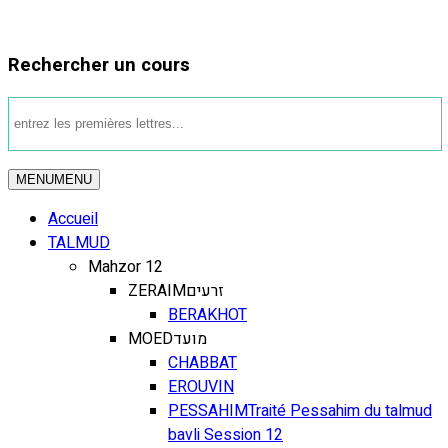
Rechercher un cours
MENU
MENU
Accueil
TALMUD
Mahzor 12
ZERAIM
זרעים
BERAKHOT
MOED
מועד
CHABBAT
EROUVIN
PESSAHIM
Traité Pessahim du talmud
bavli Session 12