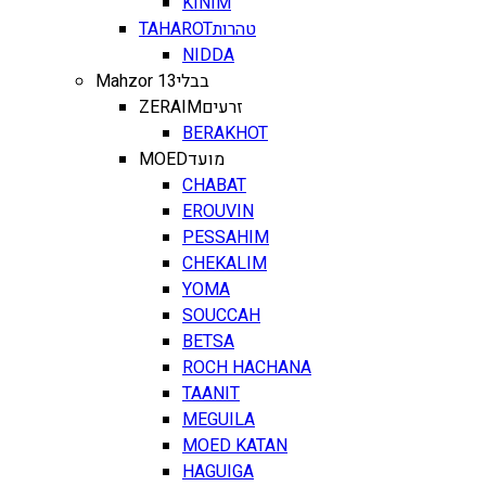
KINIM
TAHAROT
טהרות
NIDDA
Mahzor 13
בבלי
ZERAIM
זרעים
BERAKHOT
MOED
מועד
CHABAT
EROUVIN
PESSAHIM
CHEKALIM
YOMA
SOUCCAH
BETSA
ROCH HACHANA
TAANIT
MEGUILA
MOED KATAN
HAGUIGA