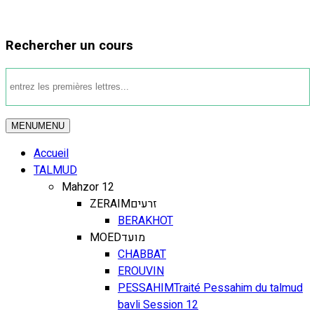
Rechercher un cours
MENU
MENU
Accueil
TALMUD
Mahzor 12
ZERAIM
זרעים
BERAKHOT
MOED
מועד
CHABBAT
EROUVIN
PESSAHIM
Traité Pessahim du talmud
bavli Session 12