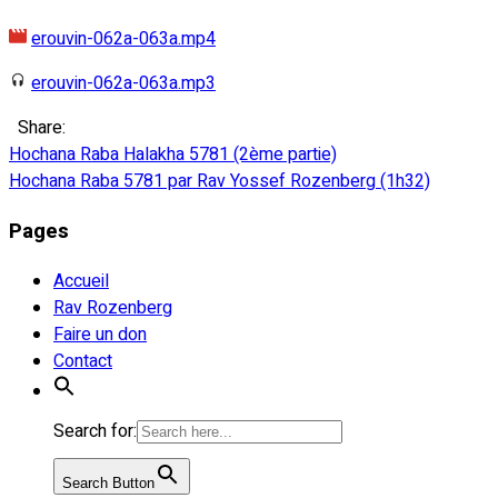
erouvin-062a-063a.mp4
erouvin-062a-063a.mp3
Share:
Navigation
Hochana Raba Halakha 5781 (2ème partie)
Hochana Raba 5781 par Rav Yossef Rozenberg (1h32)
de
Pages
l’article
Accueil
Rav Rozenberg
Faire un don
Contact
Search for:
Search Button