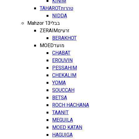
KINIM
TAHAROT
טהרות
NIDDA
Mahzor 13
בבלי
ZERAIM
זרעים
BERAKHOT
MOED
מועד
CHABAT
EROUVIN
PESSAHIM
CHEKALIM
YOMA
SOUCCAH
BETSA
ROCH HACHANA
TAANIT
MEGUILA
MOED KATAN
HAGUIGA